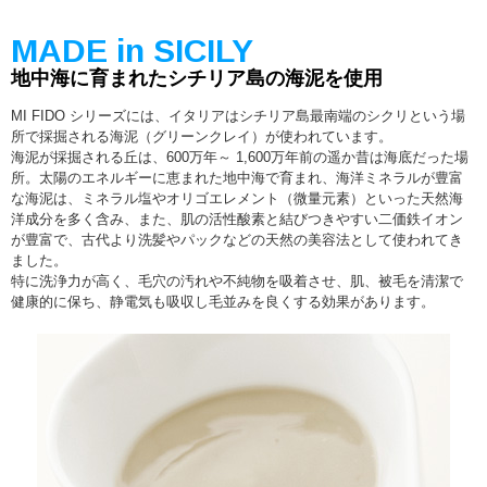
MADE in SICILY
地中海に育まれたシチリア島の海泥を使用
MI FIDO シリーズには、イタリアはシチリア島最南端のシクリという場
所で採掘される海泥（グリーンクレイ）が使われています。
海泥が採掘される丘は、600万年～ 1,600万年前の遥か昔は海底だった場
所。太陽のエネルギーに恵まれた地中海で育まれ、海洋ミネラルが豊富
な海泥は、ミネラル塩やオリゴエレメント（微量元素）といった天然海
洋成分を多く含み、また、肌の活性酸素と結びつきやすい二価鉄イオン
が豊富で、古代より洗髪やパックなどの天然の美容法として使われてき
ました。
特に洗浄力が高く、毛穴の汚れや不純物を吸着させ、肌、被毛を清潔で
健康的に保ち、静電気も吸収し毛並みを良くする効果があります。