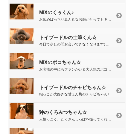
MIXのくぅくん♪
おめめぱっちり真ん丸なお顔がとってもキュート♡
トイプードルの土筆くん☆
今日で少しの間お会いできなくなります( ；∀；)
MIXのポコちゃん☆
お客様の中にもファンがいる大人気のポコちゃんです♡
トイプードルのチャピちゃん☆
抱っこが大好きな甘えん坊のチャピちゃん♪
狆のくろみつちゃん☆
人懐っこく、たくさんしっぽを振ってくれます(*^^*)